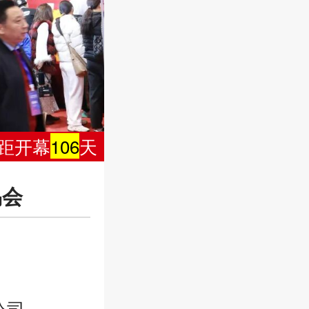
距开幕
106
天
易会
公司