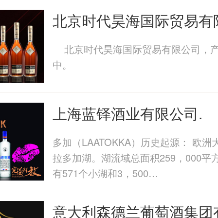
北京时代昊海国际贸易有
北京时代昊海国际贸易有限公司，产
中。
上海蓝铎酒业有限公司.
多加（LAATOKKA）历史起源： 欧
拉多加湖。湖流域总面积259，000平
有571个小湖和3，500…
意大利森德兰葡萄酒集团