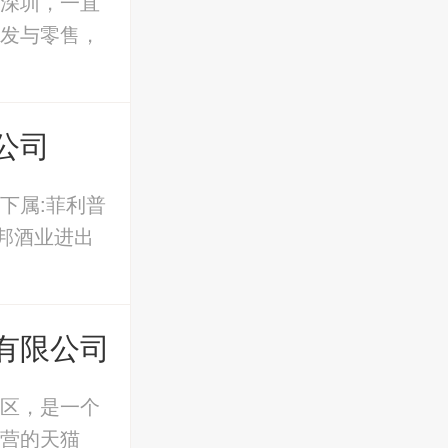
深圳，一直
发与零售，
公司
下属:菲利普
邦酒业进出
有限公司
区，是一个
营的天猫