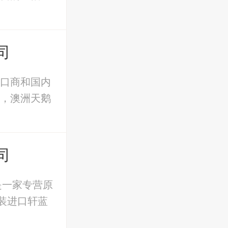
司
口商和国内
，澳洲天鹅
司
是一家专营原
装进口轩蓝