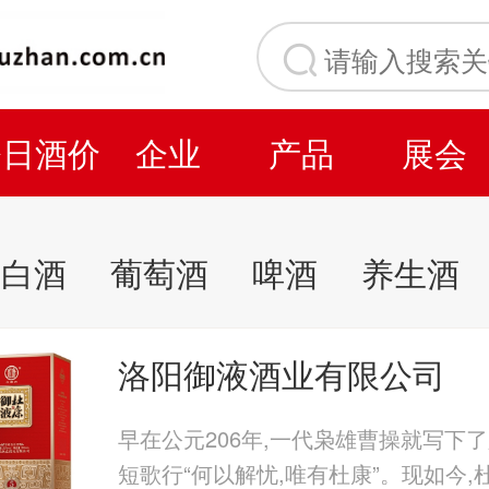
今日酒价
企业
产品
展会
白酒
葡萄酒
啤酒
养生酒
洛阳御液酒业有限公司
早在公元206年,一代枭雄曹操就写下
短歌行“何以解忧,唯有杜康”。现如今,