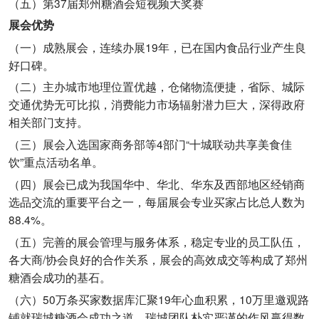
（五）第37届郑州糖酒会短视频大奖赛
展会优势
（一）成熟展会，连续办展19年，已在国内食品行业产生良
好口碑。
（二）主办城市地理位置优越，仓储物流便捷，省际、城际
交通优势无可比拟，消费能力市场辐射潜力巨大，深得政府
相关部门支持。
（三）展会入选国家商务部等4部门“十城联动共享美食佳
饮”重点活动名单。
（四）展会已成为我国华中、华北、华东及西部地区经销商
选品交流的重要平台之一，每届展会专业买家占比总人数为
88.4%。
（五）完善的展会管理与服务体系，稳定专业的员工队伍，
各大商/协会良好的合作关系，展会的高效成交等构成了郑州
糖酒会成功的基石。
（六）50万条买家数据库汇聚19年心血积累，10万里邀观路
铺就瑞城糖酒会成功之道，瑞城团队朴实严谨的作风赢得数