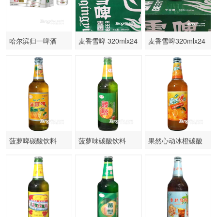
哈尔滨归一啤酒
麦香雪啤 320mlx24
麦香雪啤320mlx24
330ml×6罐×4组
罐
罐
菠萝啤碳酸饮料
菠萝味碳酸饮料
果然心动冰橙碳酸
500ml
500ml
饮料500ml