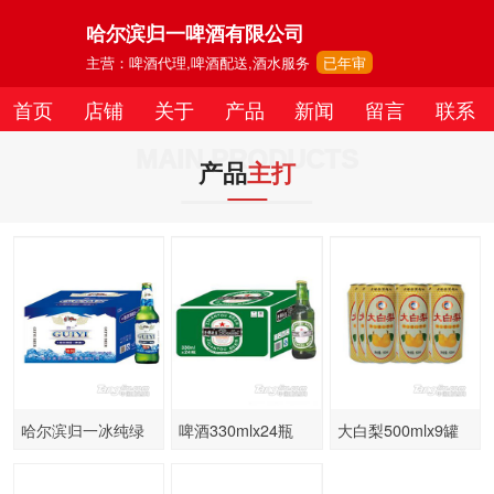
哈尔滨归一啤酒有限公司
主营：啤酒代理,啤酒配送,酒水服务
已年审
首页
店铺
关于
产品
新闻
留言
联系
MAIN PRODUCTS
产品
主打
哈尔滨归一冰纯绿
啤酒330mlx24瓶
大白梨500mlx9罐
瓶330mlx24瓶
（绿）