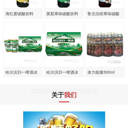
海红蜜碳酸饮料
黄梨果味碳酸饮料
鲁北佳槟果味碳酸
500ml
500ml
饮料500ml
哈尔滨归一啤酒冰
哈尔滨归一啤酒冰
体力能量500ml
纯320mlx24罐
纯320ml箱装
COMPANY PROFILE
关于
我们