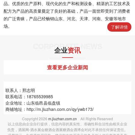
品。优质的生产原料、现代化的生产和检测设备、精湛的工艺技术及
配方为产品的高质量奠定了良好的基础，产品一面世即受到了消费者
的广泛青睐，产品已经畅销山东、河北、天津、河南、安徽等地市
场。
了解详情
CORPORATE NEWS
企业
资讯
查看更多企业新闻
联系人：邢志明
联系电话：18765539985
企业地址：山东临邑县临盘镇
商铺地址：
http://m.jiuzhan.com.cn/qy/ywb173/
Copyright
2026
m.jiuzhan.com.cn
All Rights Reserved
以上信息由企业自行提供，信息内容的真实性、准确性和合法性由相关企业
负责，酒展网-酒水展会糖酒会酒展糖酒会酒博会对此不承担任何保证责任。