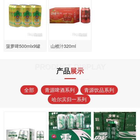
菠萝啤500mlx9罐
山楂汁320ml
PRODUCT DISPLAY
产品
展示
全部
青源啤酒系列
青源饮品系列
哈尔滨归一系列