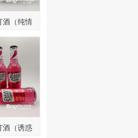
打酒（纯情
ml
打酒（诱惑