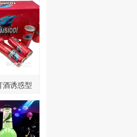
打酒诱惑型