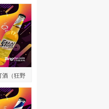
ml
打酒（狂野
ml