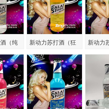
打酒（纯
新动力苏打酒（狂
新动力
野型）
纯型）