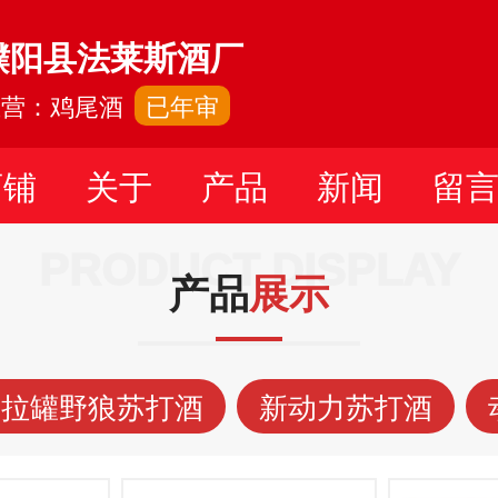
濮阳县法莱斯酒厂
主营：鸡尾酒
已年审
店铺
关于
产品
新闻
留
PRODUCT DISPLAY
产品
展示
易拉罐野狼苏打酒
新动力苏打酒