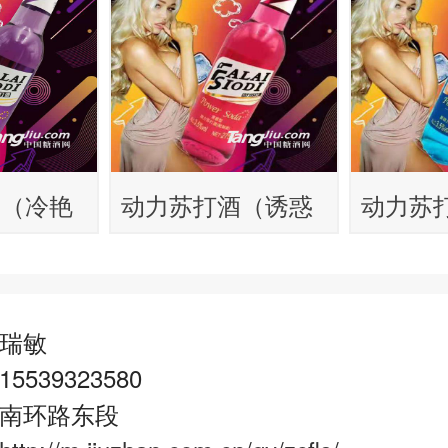
酒（冷艳
动力苏打酒（诱惑
动力苏
型）215ml
型）215
瑞敏
539323580
南环路东段