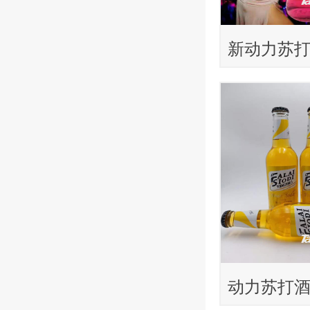
新动力苏
惑型）
动力苏打