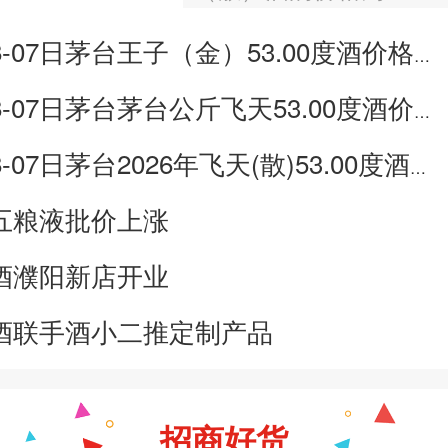
价格为297一瓶，上涨 
-07日茅台王子（金）53.00度酒价格为148一瓶，下跌 5元
100ml 飞天（散）酒容量
l，酒精度数为53.00度
-07日茅台茅台公斤飞天53.00度酒价格为3,250一瓶，下跌 20元
了年份因素之外…
07日茅台2026年飞天(散)53.00度酒价格为1,700一瓶，上涨 5元
五粮液批价上涨
酒濮阳新店开业
酒联手酒小二推定制产品
招商好货