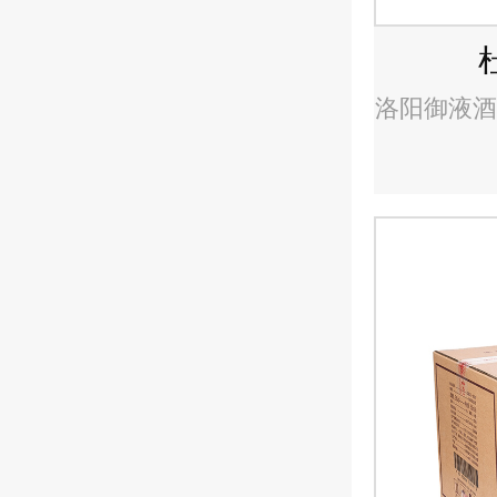
洛阳御液酒