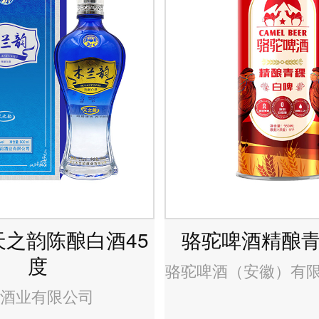
天之韵陈酿白酒45
骆驼啤酒精酿
度
骆驼啤酒（安徽）有
酒业有限公司