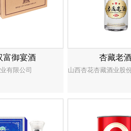
汉富御宴酒
杏藏老
业有限公司
山西杏花杏藏酒业股