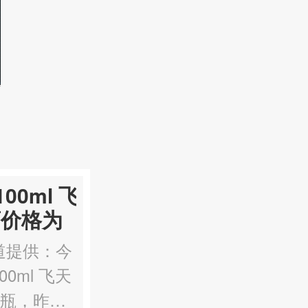
100ml 飞
酒价格为
元
道提供：今
00ml 飞天
一瓶，昨日