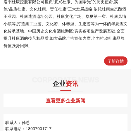
洛阳杜康控股有限公司担负“复兴杜康、为国争光”的历史使命,实
施“品质杜康、文化杜康、责任杜康”三大发展战略,依托杜康生态酿酒
王业园、杜康造酒遗址公园、杜康文化广场、华夏第一窖、杜康风情
小镇等,打造集工业游、文化游、休养游、生态游等为一体的华夏酒文
化传承基地、中国历史文化名酒旅游区;夯实各项生产发展基础,全面
提升杜康酒的技艺和品质,加大品牌广告宣传力度,全力推动杜康品牌
价值强势回归。
了解详情
CORPORATE NEWS
企业
资讯
查看更多企业新闻
联系人：孙总
联系电话：18037001717