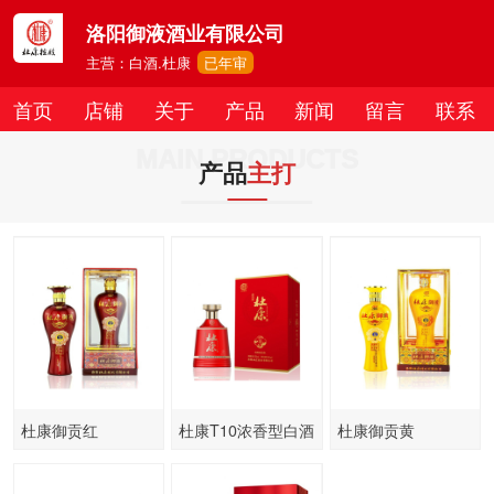
洛阳御液酒业有限公司
主营：白酒.杜康
已年审
首页
店铺
关于
产品
新闻
留言
联系
MAIN PRODUCTS
产品
主打
杜康御贡红
杜康T10浓香型白酒
杜康御贡黄