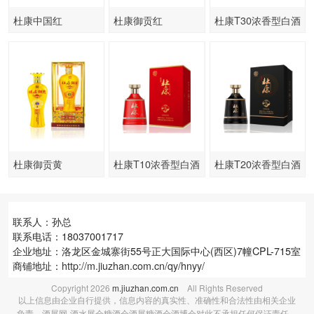
杜康中国红
杜康御贡红
杜康T30浓香型白酒
杜康御贡黄
杜康T10浓香型白酒
杜康T20浓香型白酒
联系人：孙总
联系电话：18037001717
企业地址：洛龙区金城寨街55号正大国际中心(西区)7幢CPL-715室
商铺地址：
http://m.jiuzhan.com.cn/qy/hnyy/
Copyright
2026
m.jiuzhan.com.cn
All Rights Reserved
以上信息由企业自行提供，信息内容的真实性、准确性和合法性由相关企业
负责，酒展网-酒水展会糖酒会酒展糖酒会酒博会对此不承担任何保证责任。