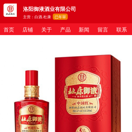
洛阳御液酒业有限公司
主营：白酒.杜康
已年审
首页
店铺
关于
产品
新闻
留言
联系